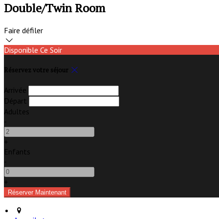
Double/Twin Room
Faire défiler
Disponible Ce Soir
Réservez votre séjour
Arrivée
Départ
Adultes
-
+
Enfants
-
+