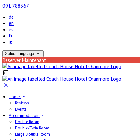
091 788367
de
en
es
fr
it
Select language
Réserver Maintenant
Home
Reviews
Events
Accommodation
Double Room
Double/Twin Room
Large Double Room