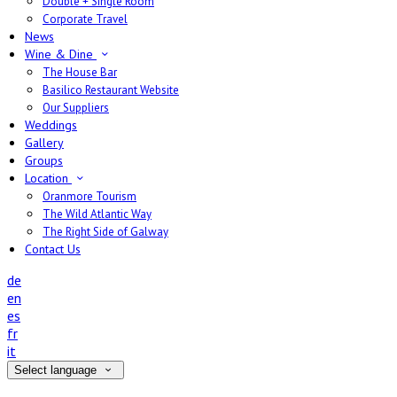
Double + Single Room
Corporate Travel
News
Wine & Dine
The House Bar
Basilico Restaurant Website
Our Suppliers
Weddings
Gallery
Groups
Location
Oranmore Tourism
The Wild Atlantic Way
The Right Side of Galway
Contact Us
de
en
es
fr
it
Select language