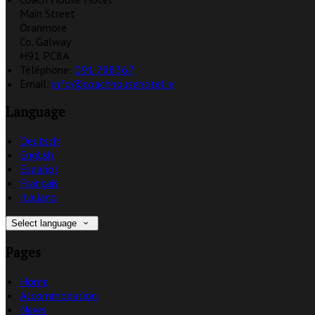
Main Street
Oranmore
Co. Galway
H91 PC8A
Téléphone
:
091 788367
Email:
info@coachhousehotel.ie
Language
Deutsch
English
Español
Français
Italiano
Select language
Pages
Home
Accommodation
News