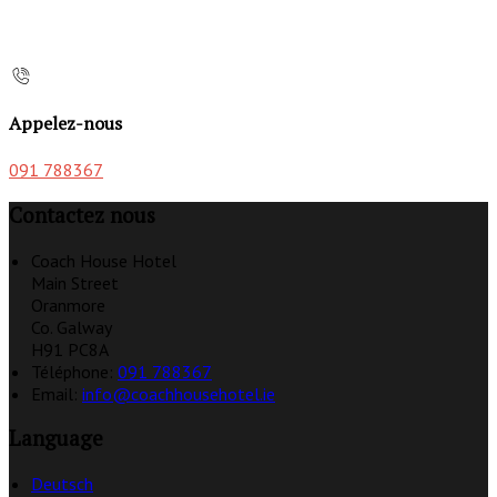
Appelez-nous
091 788367
Contactez nous
Coach House Hotel
Main Street
Oranmore
Co. Galway
H91 PC8A
Téléphone
:
091 788367
Email:
info@coachhousehotel.ie
Language
Deutsch