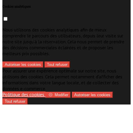
Cookies analytiques
Nous utilisons des cookies analytiques afin de mieux
comprendre le parcours des utilisateurs, depuis leur visite sur
notre site jusqu’à la réservation. Cela nous permet de prendre
des décisions commerciales éclairées et de proposer les
meilleurs prix possibles.
Autoriser les cookies
Tout refuser
Pour assurer une expérience optimale sur notre site, nous
utilisons des cookies. Cela permet notamment d'afficher des
informations dans votre langue locale, et de collecter des
données e-commerce.
Politique des cookies
Modifier
Autoriser les cookies
Tout refuser