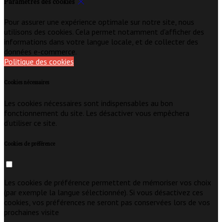
Paramètres des cookies
Pour assurer une expérience optimale sur notre site, nous
utilisons des cookies. Cela permet notamment d'afficher des
informations dans votre langue locale, et de collecter des
données e-commerce.
Politique des cookies
Cookies nécessaires
Les cookies nécessaires sont indispensables au bon
fonctionnement du site. Les désactiver vous empêchera
d’utiliser ce site.
Cookies de préférence
Les cookies de préférence permettent de mémoriser vos choix
(par exemple la langue sélectionnée). Si vous désactivez ces
cookies, vos préférences ne seront pas conservées lors de vos
prochaines visite