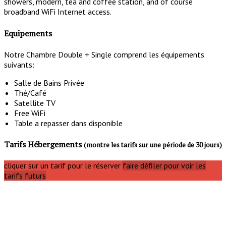
showers, modern, tea and coffee station, and of course
broadband WiFi Internet access.
Equipements
Notre Chambre Double + Single comprend les équipements
suivants:
Salle de Bains Privée
Thé/Café
Satellite TV
Free WiFi
Table a repasser dans disponible
Tarifs Hébergements
(montre les tarifs sur une période de 30 jours)
cliquer sur un tarif pour le réserver
faire défiler pour voir les
tarifs futurs