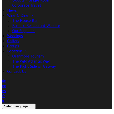
Double + Single Room
Corporate Travel
News
Wine & Dine
The House Bar
Basilico Restaurant Website
Our Suppliers
Weddings
Gallery
Groups
Location
Oranmore Tourism
The Wild Atlantic Way
The Right Side of Galway
Contact Us
de
en
es
fr
it
Select language