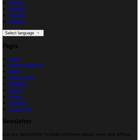
English
Español
Français
Italiano
Select language
Pages
Home
Accommodation
News
Wine & Dine
Weddings
Gallery
Groups
Location
Contact Us
Newsletter
Join our newsletter to keep informed about news and offers.