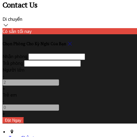
Contact Us
Di chuyển
Có sẵn tối nay
Chọn Phòng Cho Kỳ Nghỉ Của Bạn
Nhận phòng
Trả phòng
Người lớn
-
+
Trẻ em
-
+