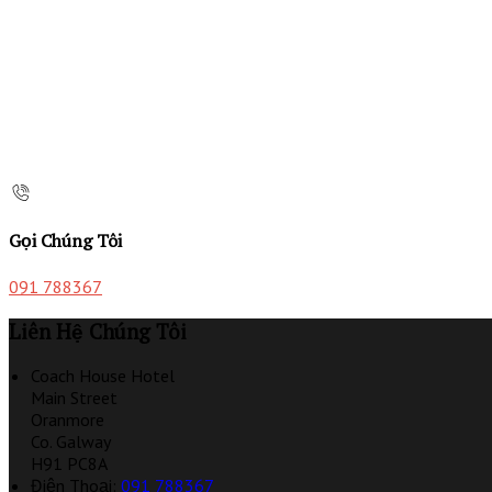
Gọi Chúng Tôi
091 788367
Liên Hệ Chúng Tôi
Coach House Hotel
Main Street
Oranmore
Co. Galway
H91 PC8A
Điện Thoại
:
091 788367