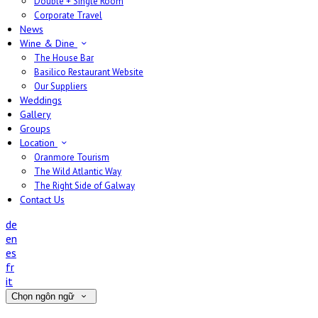
Double + Single Room
Corporate Travel
News
Wine & Dine
The House Bar
Basilico Restaurant Website
Our Suppliers
Weddings
Gallery
Groups
Location
Oranmore Tourism
The Wild Atlantic Way
The Right Side of Galway
Contact Us
de
en
es
fr
it
Chọn ngôn ngữ