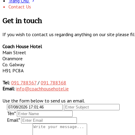
Trang Chủ
Contact Us
Get in touch
If you wish to contact us regarding anything on our site please f
Coach House Hotel
Main Street
Oranmore
Co. Galway
H91 PC8A
Tel:
091 788367
/
091 788368
Email:
info@coachhousehotel.ie
Use the form below to send us an email.
Tên
*
Email*