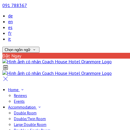
091 788367
de
en
es
fr
it
Chọn ngôn ngữ
Đặt Ngay
Home
Reviews
Events
Accommodation
Double Room
Double/Twin Room
Large Double Room