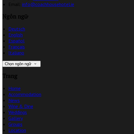
Email:
info@coachhousehotel.ie
Ngôn ngữ
Deutsch
English
Español
Français
Italiano
Chọn ngôn ngữ
Trang
Home
Accommodation
News
Wine & Dine
Weddings
Gallery
Groups
Location